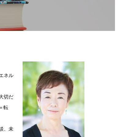
エネル
大切だ
＝転
談、未