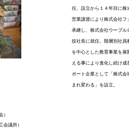
任。設立から１４年目に株
営業譲渡により株式会社フ
承継し、株式会社ウーブル
役社長に就任。階層別社員
を中心とした教育事業を展開
える事により進化し続け成
ポート企業として「株式会社レ
まれ変わる」を設立。
会）
工会議所）