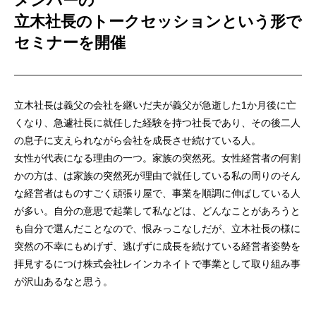
メンバーの
立木社長のトークセッションという形で
セミナーを開催
立木社長は義父の会社を継いだ夫が義父が急逝した1か月後に亡
くなり、急遽社長に就任した経験を持つ社長であり、その後二人
の息子に支えられながら会社を成長させ続けている人。
女性が代表になる理由の一つ。家族の突然死。女性経営者の何割
かの方は、は家族の突然死が理由で就任している私の周りのそん
な経営者はものすごく頑張り屋で、事業を順調に伸ばしている人
が多い。自分の意思で起業して私などは、どんなことがあろうと
も自分で選んだことなので、恨みっこなしだが、立木社長の様に
突然の不幸にもめげず、逃げずに成長を続けている経営者姿勢を
拝見するにつけ株式会社レインカネイトで事業として取り組み事
が沢山あるなと思う。